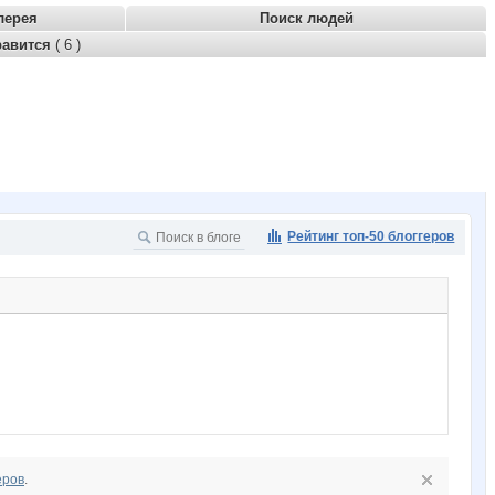
лерея
Поиск людей
равится
( 6 )
Рейтинг топ-50 блоггеров
еров
.