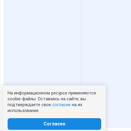
На информационном ресурсе применяются
Статистика портрета:
cookie-файлы. Оставаясь на сайте, вы
подтверждаете свое
согласие
на их
сейчас просматривают портрет - 0
использование.
зарегистрированные пользователи
посетившие портрет за 7 дней - 0
Согласен