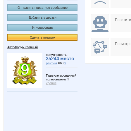
Отправить приватное сообщение
Добавить в друзья
Посетит
Игнорировать
Сделать подарок
Посмотре
Автофорум главный
популярность:
35244 место
рейтинг
663
?
Привилегированный
пользователь
9
уровня