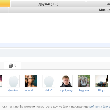
Друзья
( 12 )
Га
Мне н
8
dyarikov
facundo @rana*
slider*
zigettyzag
Будоша
Шнур
 пока пуст, но Вы можете посмотреть другие блоги на странице
рейтинга блог