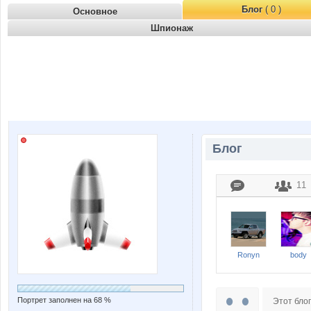
Блог
( 0 )
Основное
Шпионаж
Блог
11
Ronyn
body
Портрет заполнен на 68 %
Этот блог