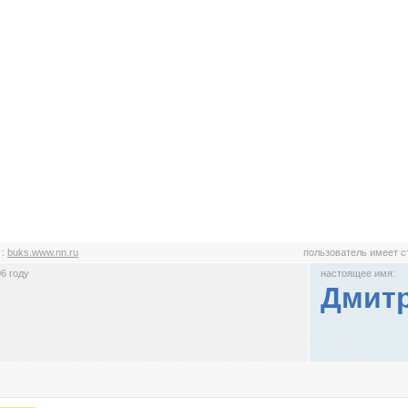
с
:
buks.www.nn.ru
пользователь имеет 
6 году
настоящее имя:
Дмит